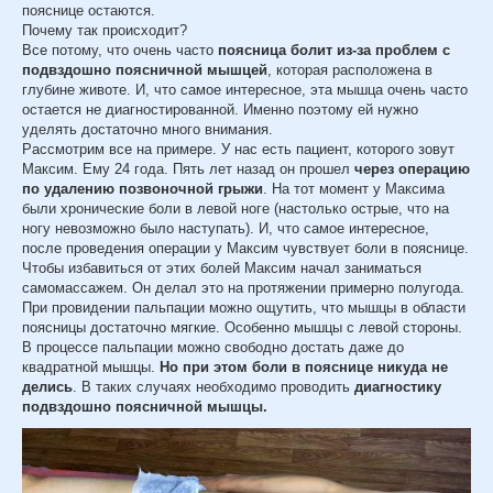
пояснице остаются.
Почему так происходит?
Все потому, что очень часто
поясница болит из-за проблем с
подвздошно поясничной мышцей
, которая расположена в
глубине животе. И, что самое интересное, эта мышца очень часто
остается не диагностированной. Именно поэтому ей нужно
уделять достаточно много внимания.
Рассмотрим все на примере. У нас есть пациент, которого зовут
Максим. Ему 24 года. Пять лет назад он прошел
через операцию
по удалению позвоночной грыжи
. На тот момент у Максима
были хронические боли в левой ноге (настолько острые, что на
ногу невозможно было наступать). И, что самое интересное,
после проведения операции у Максим чувствует боли в пояснице.
Чтобы избавиться от этих болей Максим начал заниматься
самомассажем. Он делал это на протяжении примерно полугода.
При провидении пальпации можно ощутить, что мышцы в области
поясницы достаточно мягкие. Особенно мышцы с левой стороны.
В процессе пальпации можно свободно достать даже до
квадратной мышцы.
Но при этом боли в пояснице никуда не
делись
. В таких случаях необходимо проводить
диагностику
подвздошно поясничной мышцы.