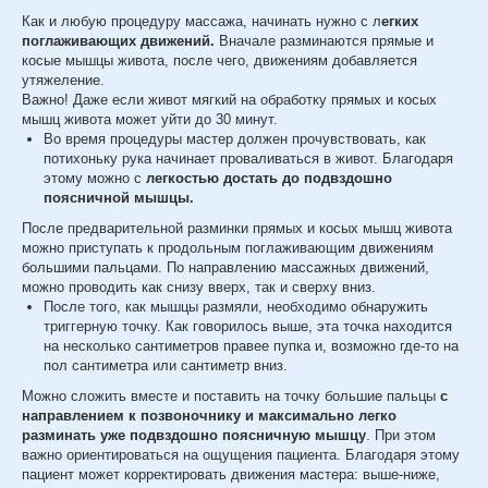
Как и любую процедуру массажа, начинать нужно с л
егких
поглаживающих движений.
Вначале разминаются прямые и
косые мышцы живота, после чего, движениям добавляется
утяжеление.
Важно! Даже если живот мягкий на обработку прямых и косых
мышц живота может уйти до 30 минут.
Во время процедуры мастер должен прочувствовать, как
потихоньку рука начинает проваливаться в живот. Благодаря
этому можно с
легкостью достать до подвздошно
поясничной мышцы.
После предварительной разминки прямых и косых мышц живота
можно приступать к продольным поглаживающим движениям
большими пальцами. По направлению массажных движений,
можно проводить как снизу вверх, так и сверху вниз.
После того, как мышцы размяли, необходимо обнаружить
триггерную точку. Как говорилось выше, эта точка находится
на несколько сантиметров правее пупка и, возможно где-то на
пол сантиметра или сантиметр вниз.
Можно сложить вместе и поставить на точку большие пальцы
с
направлением к позвоночнику и максимально легко
разминать уже подвздошно поясничную мышцу
. При этом
важно ориентироваться на ощущения пациента. Благодаря этому
пациент может корректировать движения мастера: выше-ниже,