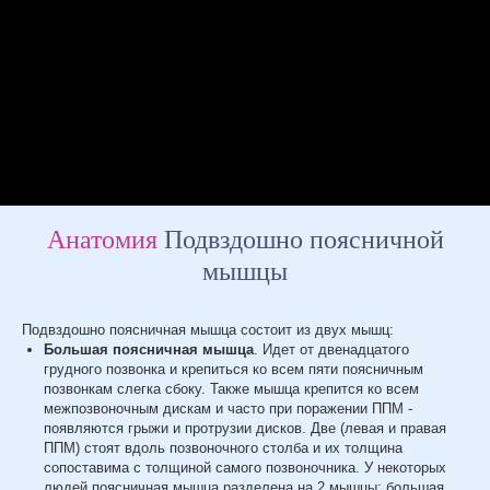
Анатомия
Подвздошно поясничной
мышцы
Подвздошно поясничная мышца состоит из двух мышц:
Большая поясничная мышца
. Идет от двенадцатого
грудного позвонка и крепиться ко всем пяти поясничным
позвонкам слегка сбоку. Также мышца крепится ко всем
межпозвоночным дискам и часто при поражении ППМ -
появляются грыжи и протрузии дисков. Две (левая и правая
ППМ) стоят вдоль позвоночного столба и их толщина
сопоставима с толщиной самого позвоночника. У некоторых
людей поясничная мышца разделена на 2 мышцы: большая