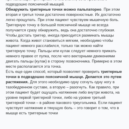
подвздошно поясничной мышцей.
Обнаружить триггерные точки можно пальпаторно
. При этом
вторая и третья точки достаточно поверхностные. Их достаточно
легко прощупать. При этом пациент чувствуем мышечную боль.
Триггерную точку в большой поясничной мышце не всегда
получается сразу обнаружить, ведь она достаточно глубокая.
Чтобы достать триггер, иногда приходится разминать мышцы
живота. Когда живот становиться мягким, необходимо чтобы
пациент немного расслабился, только так можно найти
триггерную точку. Пальцы или кулак следует немного прижать
немного правее от пупка, после чего векторными движениями
двигать пальцы (кулак) в сторону позвоночника. Примерно в этом
месте располагается эта точка.
Есть еще один способ, который позволяет проверить
триггерные
точки в подвздошно поясничной мышце. Делается это путем
растяжения.
Для этого необходимо одну согнуть одну ногу в
тазобедренном суставе, а вторую – разогнуть. Как правило, при
этом пациент будет ощущать натяжение либо внутри живота, на
уровне первой триггерной точки, либо на уровне третьей
триггерной точки – в районе пахового треугольника. Если пациент
чувствует натяжение и тянущую боль – это говорит о том, что в
мышце есть триггерные точки