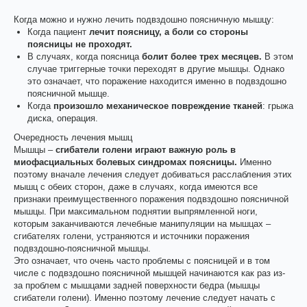
Когда можно и нужно лечить подвздошно поясничную мышцу:
Когда пациент
лечит поясницу, а боли со стороны
поясницы не проходят.
В случаях, когда поясница
болит более трех месяцев.
В этом
случае триггерные точки переходят в другие мышцы. Однако
это означает, что поражение находится именно в подвздошно
поясничной мышце.
Когда
произошло механическое повреждение тканей
: грыжа
диска, операция.
Очередность лечения мышц
Мышцы –
сгибатели голени играют важную роль в
миофасциальных болевых синдромах поясницы.
Именно
поэтому вначале лечения следует добиваться расслабления этих
мышц с обеих сторон, даже в случаях, когда имеются все
признаки преимущественного поражения подвздошно поясничной
мышцы. При максимальном поднятии выпрямленной ноги,
которым заканчиваются лечебные манипуляции на мышцах –
сгибателях голени, устраняются и источники поражения
подвздошно-поясничной мышцы.
Это означает, что очень часто проблемы с поясницей и в том
числе с подвздошно поясничной мышцей начинаются как раз из-
за проблем с мышцами задней поверхности бедра (мышцы
сгибатели голени). Именно поэтому лечение следует начать с