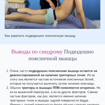
Как укрепить подвздошно поясничную мышцу
Выводы по синдрому
Подвздошно
поясничной мышцы
Очень часто
подвздошно поясничная мышца остается не
диагностированной на наличие триггерных точек
. Из-за
этого она является частым источником поясничных болей,
которые не получается вылечить путем лечения поясницы.
Обычно
триггеры в мышцах ППМ появляются вторично.
Не
из-за мышечной перегрузки, а из-за других факторов. Самым
частым фактором, как раз, является именно наличие
триггерных точек в мышцах задней поверхности бедра.
Именно с задней поверхности бедра обычно следует начинать