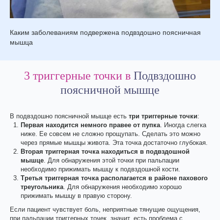
Каким заболеваниям подвержена подвздошно поясничная
мышца
3 триггерные точки в
Подвздошно
поясничной мышце
В подвздошно поясничной мышце есть
три триггерные точки
:
Первая находится немного правее от пупка
. Иногда слегка
ниже. Ее совсем не сложно прощупать. Сделать это можно
через прямые мышцы живота. Эта точка достаточно глубокая.
Вторая триггерная точка находиться в подвздошной
мышце
. Для обнаружения этой точки при пальпации
необходимо прижимать мышцу к подвздошной кости.
Третья триггерная точка располагается в районе пахового
треугольника
. Для обнаружения необходимо хорошо
прижимать мышцу в правую сторону.
Если пациент чувствует боль, неприятные тянущие ощущения,
при пальпации триггерных точек, значит, есть проблема с