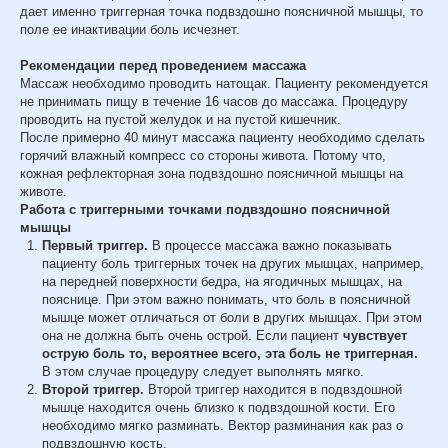
дает именно триггерная точка подвздошно поясничной мышцы, то
поле ее инактивации боль исчезнет.
Рекомендации перед проведением массажа
Массаж необходимо проводить натощак. Пациенту рекомендуется
не принимать пищу в течение 16 часов до массажа. Процедуру
проводить на пустой желудок и на пустой кишечник.
После примерно 40 минут массажа пациенту необходимо сделать
горячий влажный компресс со стороны живота. Потому что,
кожная рефлекторная зона подвздошно поясничной мышцы на
животе.
Работа с триггерными точками подвздошно поясничной
мышцы
Первый триггер.
В процессе массажа важно показывать
пациенту боль триггерных точек на других мышцах, например,
на передней поверхности бедра, на ягодичных мышцах, на
пояснице. При этом важно понимать, что боль в поясничной
мышце может отличаться от боли в других мышцах. При этом
она не должна быть очень острой. Если пациент
чувствует
острую боль то, вероятнее всего, эта боль не триггерная.
В этом случае процедуру следует выполнять мягко.
Второй триггер.
Второй триггер находится в подвздошной
мышце находится очень близко к подвздошной кости. Его
необходимо мягко разминать. Вектор разминания как раз о
подвздошную кость.