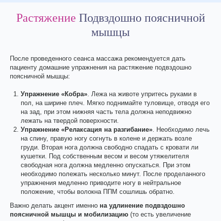
Растяжение
Подвздошно поясничной
мышцы
После проведенного сеанса массажа рекомендуется дать
пациенту домашние упражнения на растяжение подвздошно
поясничной мышцы:
Упражнение «Кобра»
. Лежа на животе упритесь руками в
пол, на ширине плеч. Мягко поднимайте туловище, отводя его
на зад, при этом нижняя часть тела должна неподвижно
лежать на твердой поверхности.
Упражнение «Релаксация на разгибание»
. Необходимо лечь
на спину, правую ногу согнуть в колене и держать возле
груди. Вторая нога должна свободно спадать с кровати ли
кушетки. Под собственным весом и весом утяжелителя
свободная нога должна медленно опускаться. При этом
необходимо полежать несколько минут. После проделанного
упражнения медленно приводите ногу в нейтральное
положение, чтобы волокна ППМ сошлишь обратно.
Важно делать акцент именно
на удлинение подвздошно
поясничной мышцы и мобилизацию
(то есть увеличение